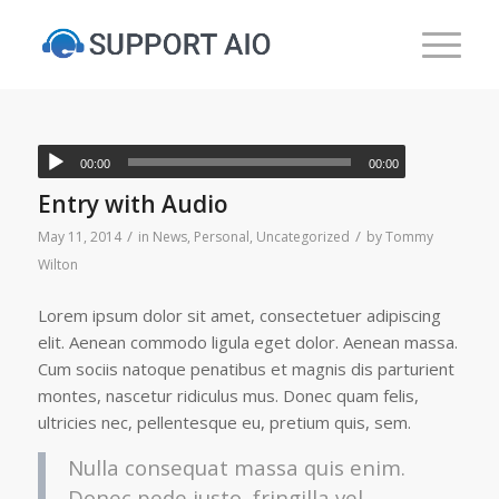
00:00
00:00
Entry with Audio
/
/
May 11, 2014
in
News
,
Personal
,
Uncategorized
by
Tommy
Wilton
Lorem ipsum dolor sit amet, consectetuer adipiscing
elit. Aenean commodo ligula eget dolor. Aenean massa.
Cum sociis natoque penatibus et magnis dis parturient
montes, nascetur ridiculus mus. Donec quam felis,
ultricies nec, pellentesque eu, pretium quis, sem.
Nulla consequat massa quis enim.
Donec pede justo, fringilla vel,