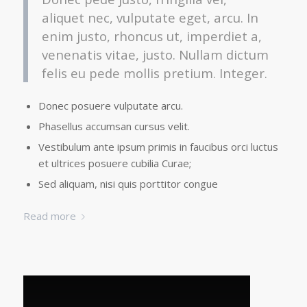
aliquet nec, vulputate eget, arcu. In
enim justo, rhoncus ut, imperdiet a,
venenatis vitae, justo. Nullam dictum
felis eu pede mollis pretium. Integer.
Donec posuere vulputate arcu.
Phasellus accumsan cursus velit.
Vestibulum ante ipsum primis in faucibus orci luctus
et ultrices posuere cubilia Curae;
Sed aliquam, nisi quis porttitor congue
Read more